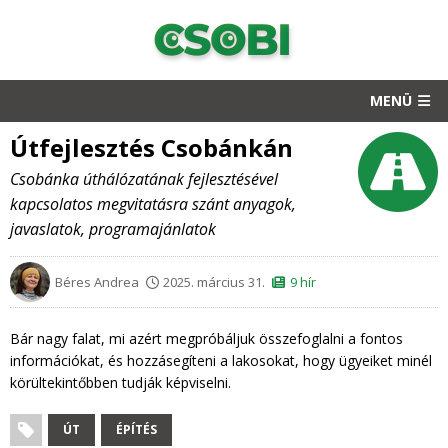
MENÜ
Útfejlesztés Csobánkán
Csobánka úthálózatának fejlesztésével
kapcsolatos megvitatásra szánt anyagok,
javaslatok, programajánlatok
Béres Andrea
2025. március 31.
9 hír
Bár nagy falat, mi azért megpróbáljuk összefoglalni a fontos
információkat, és hozzásegíteni a lakosokat, hogy ügyeiket minél
körültekintőbben tudják képviselni.
ÚT
ÉPÍTÉS