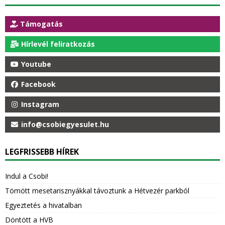
Támogatás
Hírlevél feliratkozás
Youtube
Facebook
Instagram
info@csobiegyesulet.hu
LEGFRISSEBB HÍREK
Indul a Csobi!
Tömött mesetarisznyákkal távoztunk a Hétvezér parkból
Egyeztetés a hivatalban
Döntött a HVB