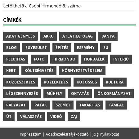
Letölthető a Csobi Hírmondó 8. száma
CÍMKÉK
ADATIGÉNYLÉS
AKKU
ÁTLÁTHATÓSÁG
BÁNYA
BLOG
EGYESÜLET
ÉPÍTÉS
ESEMÉNY
EU
FELÚJÍTÁS
FOTÓ
HÍRMONDÓ
HORDALÉK
INTERJÚ
KERT
KÖLTSÉGVETÉS
KÖRNYEZETVÉDELEM
KÖZBESZERZÉS
KÖZLEKEDÉS
KÖZÖSSÉG
KULTÚRA
LÉGSZENNYEZÉS
MŰHELY
OKTATÁS
ÖNKORMÁNYZAT
PÁLYÁZAT
PATAK
SZEMÉT
TAKARÍTÁS
TÁMFAL
ÚT
VÁLASZTÁS
VIDEÓ
ZAJ
Impresszum
|
Adatkezelési tájékoztató
|
Jogi nyilatkozat