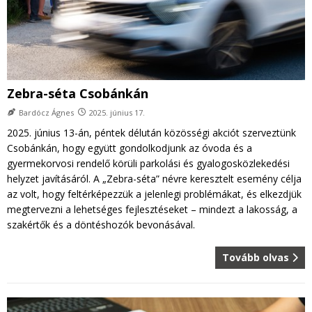
Zebra-séta Csobánkán
Bardócz Ágnes
2025. június 17.
2025. június 13-án, péntek délután közösségi akciót szerveztünk
Csobánkán, hogy együtt gondolkodjunk az óvoda és a
gyermekorvosi rendelő körüli parkolási és gyalogosközlekedési
helyzet javításáról. A „Zebra-séta” névre keresztelt esemény célja
az volt, hogy feltérképezzük a jelenlegi problémákat, és elkezdjük
megtervezni a lehetséges fejlesztéseket – mindezt a lakosság, a
szakértők és a döntéshozók bevonásával.
Tovább olvas