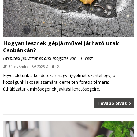
Hogyan lesznek gépjárművel járható utak
Csobánkán?
Útépítési pályázat és ami mögötte van - 1. rész
Béres Andrea
2025. április 2.
Egyesületünk a kezdetektől nagy figyelmet szentel egy, a
községünk lakosai számára kiemelten fontos témára:
úthálózatunk minőségének javítási lehetőségeire.
Tovább olvas