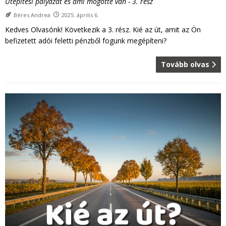
Útépítési pályázat és ami mögötte van - 3. rész
Béres Andrea
2025. április 6.
Kedves Olvasónk! Következik a 3. rész. Kié az út, amit az Ön
befizetett adói feletti pénzből fogunk megépíteni?
Tovább olvas