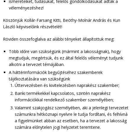
ismereteiket, tudásukat, felelős gondolkodásukat adták a
véleményezéshez!
Köszönjük Kollár-Farsang Kitti, Beöthy-Molnár András és Kun
László képviselőink részvételét!
Röviden összefoglalva az alábbi tényeket állapítottuk meg:
Több időre van szükségünk (mármint a lakosságnak), hogy
megtudjuk, megértsük, és ez által felelős véleményt tudjunk
alkotni a tervezet témájában.
A háttérinformációk begyűjtéséhez szakemberek
tájékoztatására van szükségünk
Úttervezésben és kivitelezésben naprakész szakember;
Banki termékekkel kapcsolatos, szintén naprakész
információkkal rendelkező szakember személyében;
Valamint szakjogász személyében, aki a jelenlegi tervezetet
számunkra hétköznapi nyelvre le tudja fordítani, és felhívná
a figyelmünket abban az esetben, ha a tervezet a lakosság
számára előnytelen jogi helyzetet teremtene.