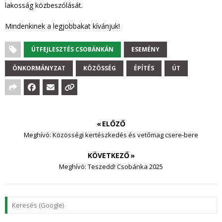
lakosság közbeszólását.
Mindenkinek a legjobbakat kívánjuk!
ÚTFEJLESZTÉS CSOBÁNKÁN
ESEMÉNY
ÖNKORMÁNYZAT
KÖZÖSSÉG
ÉPÍTÉS
ÚT
« ELŐZŐ
Meghívó: Közösségi kertészkedés és vetőmag csere-bere
KÖVETKEZŐ »
Meghívó: Teszedd! Csobánka 2025