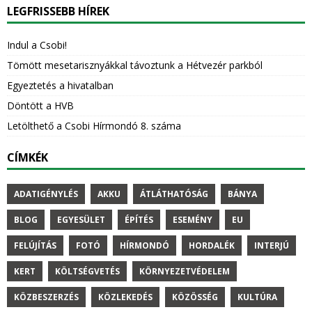
LEGFRISSEBB HÍREK
Indul a Csobi!
Tömött mesetarisznyákkal távoztunk a Hétvezér parkból
Egyeztetés a hivatalban
Döntött a HVB
Letölthető a Csobi Hírmondó 8. száma
CÍMKÉK
ADATIGÉNYLÉS
AKKU
ÁTLÁTHATÓSÁG
BÁNYA
BLOG
EGYESÜLET
ÉPÍTÉS
ESEMÉNY
EU
FELÚJÍTÁS
FOTÓ
HÍRMONDÓ
HORDALÉK
INTERJÚ
KERT
KÖLTSÉGVETÉS
KÖRNYEZETVÉDELEM
KÖZBESZERZÉS
KÖZLEKEDÉS
KÖZÖSSÉG
KULTÚRA