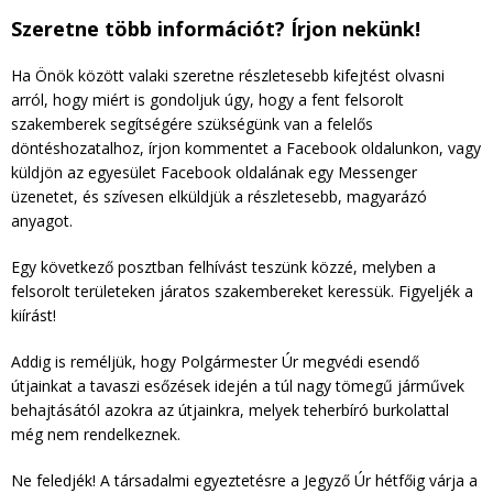
Szeretne több információt? Írjon nekünk!
Ha Önök között valaki szeretne részletesebb kifejtést olvasni
arról, hogy miért is gondoljuk úgy, hogy a fent felsorolt
szakemberek segítségére szükségünk van a felelős
döntéshozatalhoz, írjon kommentet a Facebook oldalunkon, vagy
küldjön az egyesület Facebook oldalának egy Messenger
üzenetet, és szívesen elküldjük a részletesebb, magyarázó
anyagot.
Egy következő posztban felhívást teszünk közzé, melyben a
felsorolt területeken járatos szakembereket keressük. Figyeljék a
kiírást!
Addig is reméljük, hogy Polgármester Úr megvédi esendő
útjainkat a tavaszi esőzések idején a túl nagy tömegű járművek
behajtásától azokra az útjainkra, melyek teherbíró burkolattal
még nem rendelkeznek.
Ne feledjék! A társadalmi egyeztetésre a Jegyző Úr hétfőig várja a