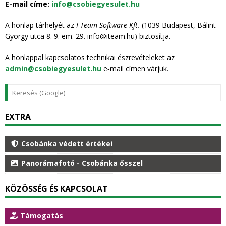
E-mail címe:
info@csobiegyesulet.hu
A honlap tárhelyét az
I Team Software Kft.
(1039 Budapest, Bálint
György utca 8. 9. em. 29. info@iteam.hu) biztosítja.
A honlappal kapcsolatos technikai észrevételeket az
admin@csobiegyesulet.hu
e‑mail címen várjuk.
EXTRA
Csobánka védett értékei
Panorámafotó - Csobánka ősszel
KÖZÖSSÉG ÉS KAPCSOLAT
Támogatás