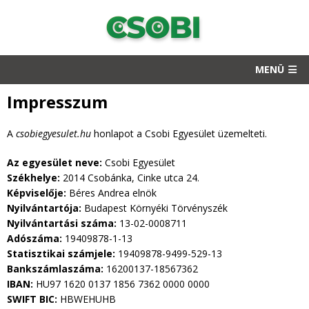
MENÜ
Impresszum
A
csobiegyesulet.hu
honlapot a Csobi Egyesület üzemelteti.
Az egyesület neve:
Csobi Egyesület
Székhelye:
2014 Csobánka, Cinke utca 24.
Képviselője:
Béres Andrea elnök
Nyilvántartója:
Budapest Környéki Törvényszék
Nyilvántartási száma:
13-02-0008711
Adószáma:
19409878-1-13
Statisztikai számjele:
19409878-9499-529-13
Bankszámlaszáma:
16200137-18567362
IBAN:
HU97 1620 0137 1856 7362 0000 0000
SWIFT BIC:
HBWEHUHB