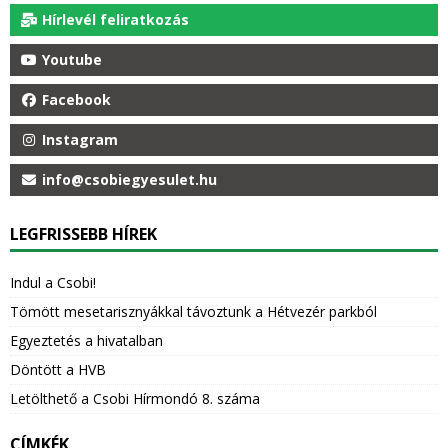
Hírlevél feliratkozás
Youtube
Facebook
Instagram
info@csobiegyesulet.hu
LEGFRISSEBB HÍREK
Indul a Csobi!
Tömött mesetarisznyákkal távoztunk a Hétvezér parkból
Egyeztetés a hivatalban
Döntött a HVB
Letölthető a Csobi Hírmondó 8. száma
CÍMKÉK