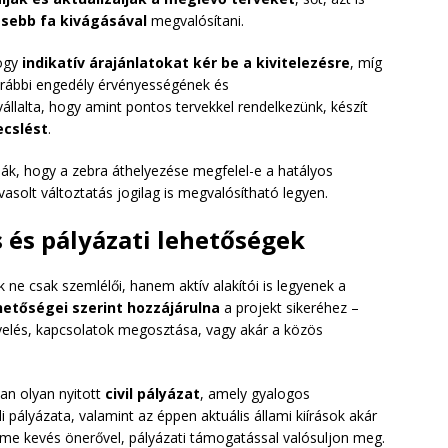
sebb fa kivágásával
megvalósítani.
hogy
indikatív árajánlatokat kér be a kivitelezésre
, míg
korábbi engedély érvényességének és
állalta, hogy amint pontos tervekkel rendelkezünk, készít
cslést
.
ák, hogy a zebra áthelyezése megfelel-e a hatályos
vasolt változtatás jogilag is megvalósítható legyen.
s és pályázati lehetőségek
ne csak szemlélői, hanem aktív alakítói is legyenek a
hetőségei szerint hozzájárulna
a projekt sikeréhez –
yelés, kapcsolatok megosztása, vagy akár a közös
van olyan nyitott
civil pályázat
, amely gyalogos
i pályázata, valamint az éppen aktuális állami kiírások akár
üteme kevés önerővel, pályázati támogatással valósuljon meg.