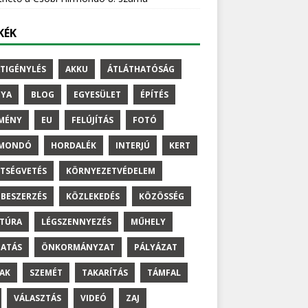
KÉK
TIGÉNYLÉS
AKKU
ÁTLÁTHATÓSÁG
NYA
BLOG
EGYESÜLET
ÉPÍTÉS
MÉNY
EU
FELÚJÍTÁS
FOTÓ
RMONDÓ
HORDALÉK
INTERJÚ
KERT
TSÉGVETÉS
KÖRNYEZETVÉDELEM
BESZERZÉS
KÖZLEKEDÉS
KÖZÖSSÉG
TÚRA
LÉGSZENNYEZÉS
MŰHELY
ATÁS
ÖNKORMÁNYZAT
PÁLYÁZAT
AK
SZEMÉT
TAKARÍTÁS
TÁMFAL
VÁLASZTÁS
VIDEÓ
ZAJ