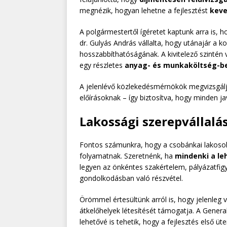
megnézik, hogyan lehetne a fejlesztést
keve
A polgármestertől ígéretet kaptunk arra is, 
dr. Gulyás András vállalta, hogy utánajár a 
hosszabbíthatóságának. A kivitelező szintén v
egy részletes
anyag- és munkaköltség-be
A jelenlévő közlekedésmérnökök megvizsgálj
előírásoknak – így biztosítva, hogy minden ja
Lakossági szerepvállalá
Fontos számunkra, hogy a csobánkai lakosok 
folyamatnak. Szeretnénk, ha
mindenki a le
legyen az önkéntes szakértelem, pályázatfig
gondolkodásban való részvétel.
Örömmel értesültünk arról is, hogy jelenleg 
átkelőhelyek létesítését támogatja. A General
lehetővé is tehetik, hogy a fejlesztés első 