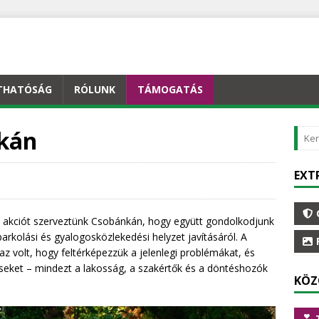
THATÓSÁG
RÓLUNK
TÁMOGATÁS
nkán
EXT
i akciót szerveztünk Csobánkán, hogy együtt gondolkodjunk
arkolási és gyalogosközlekedési helyzet javításáról. A
az volt, hogy feltérképezzük a jelenlegi problémákat, és
éseket – mindezt a lakosság, a szakértők és a döntéshozók
KÖZ