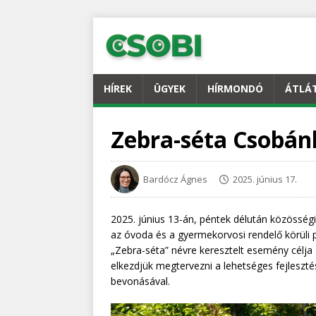
HÍREK
ÜGYEK
HÍRMONDÓ
ÁTLÁ
Zebra-séta Csobá
Bardócz Ágnes
2025. június 17.
2025. június 13-án, péntek délután közösség
az óvoda és a gyermekorvosi rendelő körüli p
„Zebra-séta” névre keresztelt esemény célja 
elkezdjük megtervezni a lehetséges fejleszt
bevonásával.