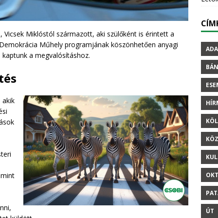
CÍM
 Vicsek Miklóstól származott, aki szülőként is érintett a
lyi Demokrácia Műhely programjának köszönhetően anyagi
ADA
is kaptunk a megvalósításhoz.
BÁ
tés
ESE
 akik
HÍ
ési
KÖL
dások
KÖZ
teri
KUL
amint
OKT
PAT
nni,
ÚT