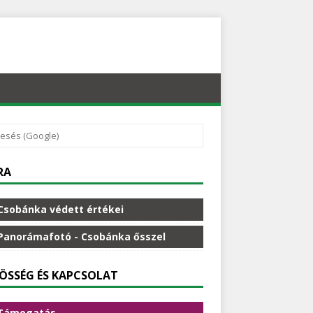
RA
Csobánka védett értékei
Panorámafotó - Csobánka ősszel
ÖSSÉG ÉS KAPCSOLAT
Támogatás