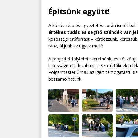
Építsünk együtt!
A közös séta és egyeztetés során ismét beb
értékes tudás és segítő szándék van je
közösségi erőforrást – kérdezzünk, keressük
ránk, álljunk az ügyek mellé!
A projektet folytatni szeretnénk, és köszön
lakosságnak a bizalmat, a szakértőknek a fe
Polgármester Úrnak az ígért támogatást! Bíz
beszámolhatunk.