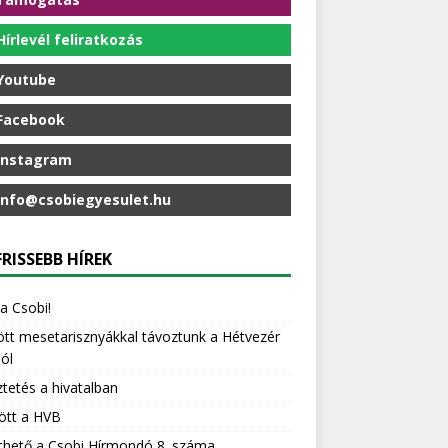
Hírlevél feliratkozás
Youtube
Facebook
Instagram
info@csobiegyesulet.hu
RISSEBB HÍREK
 a Csobi!
t mesetarisznyákkal távoztunk a Hétvezér
ól
tetés a hivatalban
ött a HVB
thető a Csobi Hírmondó 8. száma