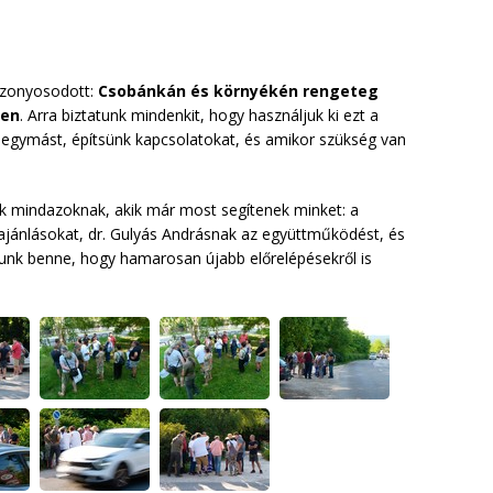
izonyosodott:
Csobánkán és környékén rengeteg
len
. Arra biztatunk mindenkit, hogy használjuk ki ezt a
 egymást, építsünk kapcsolatokat, és amikor szükség van
jük mindazoknak, akik már most segítenek minket: a
lajánlásokat, dr. Gulyás Andrásnak az együttműködést, és
unk benne, hogy hamarosan újabb előrelépésekről is