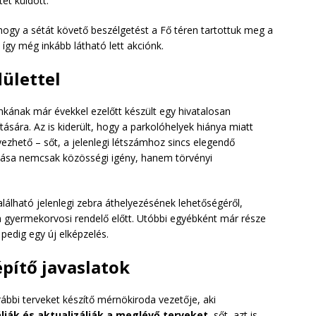
et küldött.
ogy a sétát követő beszélgetést a Fő téren tartottuk meg a
így még inkább látható lett akciónk.
dülettel
kának már évekkel ezelőtt készült egy hivatalosan
tására. Az is kiderült, hogy a parkolóhelyek hiánya miatt
zhető – sőt, a jelenlegi létszámhoz sincs elegendő
akítása nemcsak közösségi igény, hanem törvényi
lálható jelenlegi zebra áthelyezésének lehetőségéről,
 a gyermekorvosi rendelő előtt. Utóbbi egyébként már része
pedig egy új elképzelés.
építő javaslatok
ábbi terveket készítő mérnökiroda vezetője, aki
lják és aktualizálják a meglévő terveket
, sőt, azt is