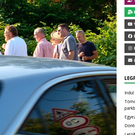
LEGF
Indul
Tömöt
parkb
Egyez
Dönt
Letöl