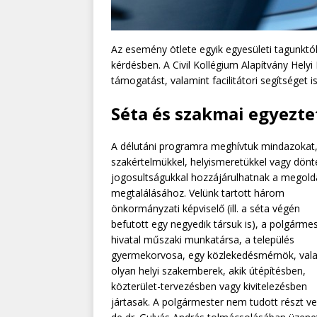
Az esemény ötlete egyik egyesületi tagunktól,
kérdésben. A Civil Kollégium Alapítvány He
támogatást, valamint facilitátori segítséget 
Séta és szakmai egyezte
A délutáni programra meghívtuk mindazokat,
szakértelmükkel, helyismeretükkel vagy dönt
jogosultságukkal hozzájárulhatnak a megol
megtalálásához. Velünk tartott három
önkormányzati képviselő (ill. a séta végén
befutott egy negyedik társuk is), a polgármes
hivatal műszaki munkatársa, a település
gyermekorvosa, egy közlekedésmérnök, val
olyan helyi szakemberek, akik útépítésben,
közterület-tervezésben vagy kivitelezésben
jártasak. A polgármester nem tudott részt ve