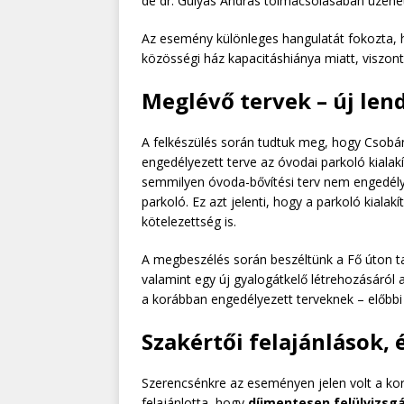
de dr. Gulyás András tolmácsolásában üzenet
Az esemény különleges hangulatát fokozta, h
közösségi ház kapacitáshiánya miatt, viszont 
Meglévő tervek – új len
A felkészülés során tudtuk meg, hogy Csobán
engedélyezett terve az óvodai parkoló kialakí
semmilyen óvoda-bővítési terv nem engedélye
parkoló. Ez azt jelenti, hogy a parkoló kial
kötelezettség is.
A megbeszélés során beszéltünk a Fő úton ta
valamint egy új gyalogátkelő létrehozásáról
a korábban engedélyezett terveknek – előbbi 
Szakértői felajánlások, 
Szerencsénkre az eseményen jelen volt a kor
felajánlotta, hogy
díjmentesen felülvizsgá