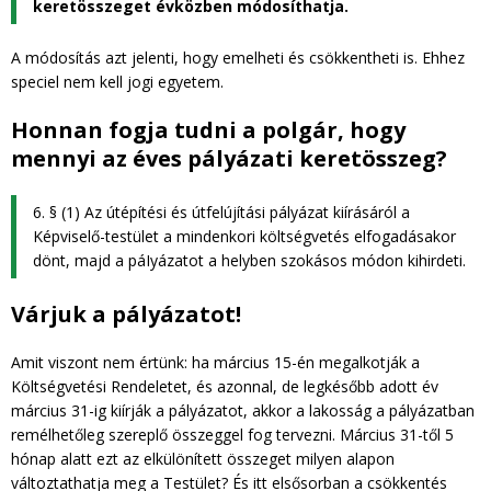
keretösszeget évközben módosíthatja.
A módosítás azt jelenti, hogy emelheti és csökkentheti is. Ehhez
speciel nem kell jogi egyetem.
Honnan fogja tudni a polgár, hogy
mennyi az éves pályázati keretösszeg?
6. § (1) Az útépítési és útfelújítási pályázat kiírásáról a
Képviselő-testület a mindenkori költségvetés elfogadásakor
dönt, majd a páIyázatot a helyben szokásos módon kihirdeti.
Várjuk a pályázatot!
Amit viszont nem értünk: ha március 15-én megalkotják a
Költségvetési Rendeletet, és azonnal, de legkésőbb adott év
március 31-ig kiírják a pályázatot, akkor a lakosság a pályázatban
remélhetőleg szereplő összeggel fog tervezni. Március 31-től 5
hónap alatt ezt az elkülönített összeget milyen alapon
változtathatja meg a Testület? És itt elsősorban a csökkentés