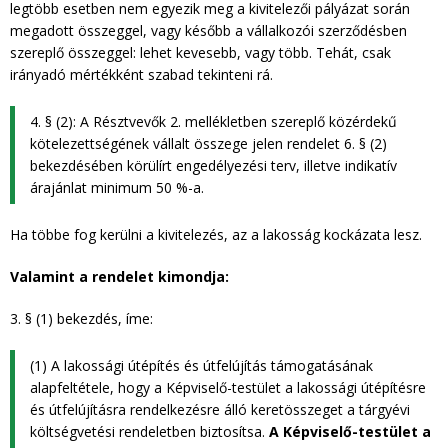
legtöbb esetben nem egyezik meg a kivitelezői pályázat során
megadott összeggel, vagy később a vállalkozói szerződésben
szereplő összeggel: lehet kevesebb, vagy több. Tehát, csak
irányadó mértékként szabad tekinteni rá.
4. § (2): A Résztvevők 2. mellékletben szereplő közérdekű
kötelezettségének vállalt összege jelen rendelet 6. § (2)
bekezdésében körülírt engedélyezési terv, illetve indikatív
árajánlat minimum 50 %-a.
Ha többe fog kerülni a kivitelezés, az a lakosság kockázata lesz.
Valamint a rendelet kimondja:
3. § (1) bekezdés, íme:
(1) A lakossági útépítés és útfelújítás támogatásának
alapfeltétele, hogy a Képviselő-testület a lakossági útépítésre
és útfelújításra rendelkezésre álló keretösszeget a tárgyévi
költségvetési rendeletben biztosítsa.
A Képviselő-testület a