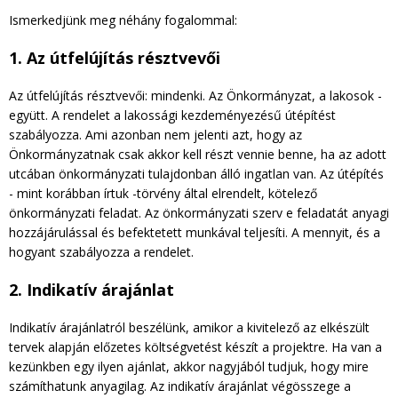
Ismerkedjünk meg néhány fogalommal:
1. Az útfelújítás résztvevői
Az útfelújítás résztvevői: mindenki. Az Önkormányzat, a lakosok -
együtt. A rendelet a lakossági kezdeményezésű útépítést
szabályozza. Ami azonban nem jelenti azt, hogy az
Önkormányzatnak csak akkor kell részt vennie benne, ha az adott
utcában önkormányzati tulajdonban álló ingatlan van. Az útépítés
- mint korábban írtuk -törvény által elrendelt, kötelező
önkormányzati feladat. Az önkormányzati szerv e feladatát anyagi
hozzájárulással és befektetett munkával teljesíti. A mennyit, és a
hogyant szabályozza a rendelet.
2. Indikatív árajánlat
Indikatív árajánlatról beszélünk, amikor a kivitelező az elkészült
tervek alapján előzetes költségvetést készít a projektre. Ha van a
kezünkben egy ilyen ajánlat, akkor nagyjából tudjuk, hogy mire
számíthatunk anyagilag. Az indikatív árajánlat végösszege a