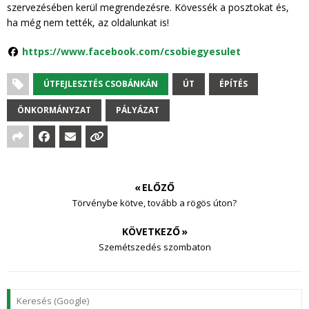
szervezésében kerül megrendezésre. Kövessék a posztokat és,
ha még nem tették, az oldalunkat is!
https://www.facebook.com/csobiegyesulet
ÚTFEJLESZTÉS CSOBÁNKÁN
ÚT
ÉPÍTÉS
ÖNKORMÁNYZAT
PÁLYÁZAT
« ELŐZŐ
Törvénybe kötve, tovább a rögös úton?
KÖVETKEZŐ »
Szemétszedés szombaton