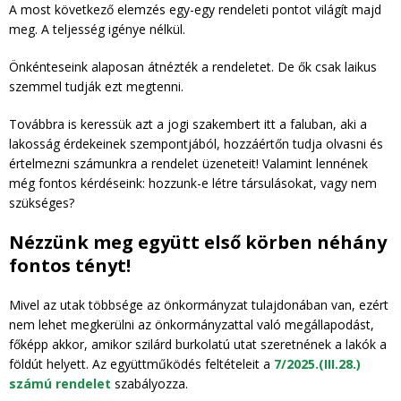
A most következő elemzés egy-egy rendeleti pontot világít majd
meg. A teljesség igénye nélkül.
Önkénteseink alaposan átnézték a rendeletet. De ők csak laikus
szemmel tudják ezt megtenni.
Továbbra is keressük azt a jogi szakembert itt a faluban, aki a
lakosság érdekeinek szempontjából, hozzáértőn tudja olvasni és
értelmezni számunkra a rendelet üzeneteit! Valamint lennének
még fontos kérdéseink: hozzunk-e létre társulásokat, vagy nem
szükséges?
Nézzünk meg együtt első körben néhány
fontos tényt!
Mivel az utak többsége az önkormányzat tulajdonában van, ezért
nem lehet megkerülni az önkormányzattal való megállapodást,
főképp akkor, amikor szilárd burkolatú utat szeretnének a lakók a
földút helyett. Az együttműködés feltételeit a
7/2025.(III.28.)
számú rendelet
szabályozza.