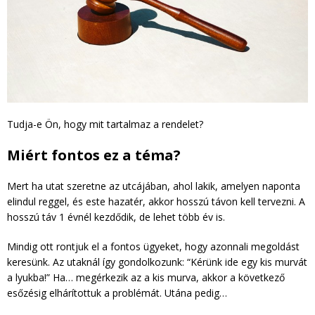
Tudja-e Ön, hogy mit tartalmaz a rendelet?
Miért fontos ez a téma?
Mert ha utat szeretne az utcájában, ahol lakik, amelyen naponta
elindul reggel, és este hazatér, akkor hosszú távon kell tervezni. A
hosszú táv 1 évnél kezdődik, de lehet több év is.
Mindig ott rontjuk el a fontos ügyeket, hogy azonnali megoldást
keresünk. Az utaknál így gondolkozunk: “Kérünk ide egy kis murvát
a lyukba!” Ha… megérkezik az a kis murva, akkor a következő
esőzésig elhárítottuk a problémát. Utána pedig…