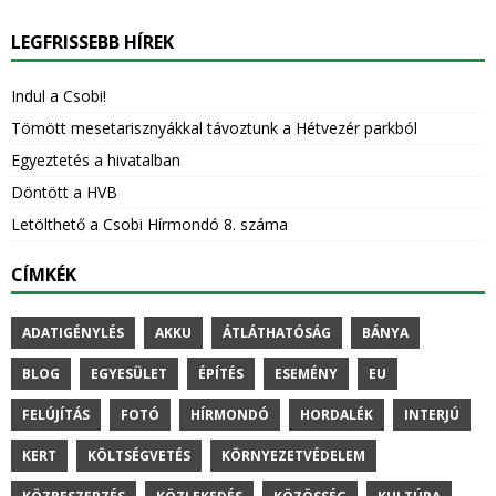
LEGFRISSEBB HÍREK
Indul a Csobi!
Tömött mesetarisznyákkal távoztunk a Hétvezér parkból
Egyeztetés a hivatalban
Döntött a HVB
Letölthető a Csobi Hírmondó 8. száma
CÍMKÉK
ADATIGÉNYLÉS
AKKU
ÁTLÁTHATÓSÁG
BÁNYA
BLOG
EGYESÜLET
ÉPÍTÉS
ESEMÉNY
EU
FELÚJÍTÁS
FOTÓ
HÍRMONDÓ
HORDALÉK
INTERJÚ
KERT
KÖLTSÉGVETÉS
KÖRNYEZETVÉDELEM