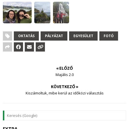
OKTATÁS
PÁLYÁZAT
EGYESÜLET
FOTÓ
« ELŐZŐ
Majális 2.0
KÖVETKEZŐ »
Kiszámoltuk, mibe kerül az időközi választás
EXTRA