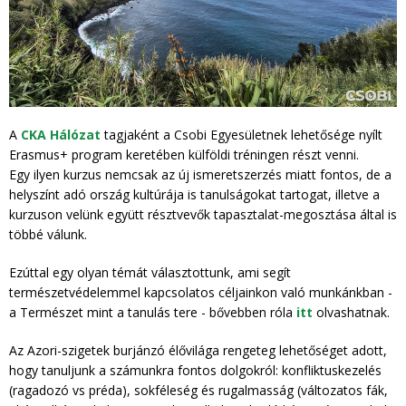
A
CKA Hálózat
tagjaként a Csobi Egyesületnek lehetősége nyílt
Erasmus+ program keretében külföldi tréningen részt venni.
Egy ilyen kurzus nemcsak az új ismeretszerzés miatt fontos, de a
helyszínt adó ország kultúrája is tanulságokat tartogat, illetve a
kurzuson velünk együtt résztvevők tapasztalat-megosztása által is
többé válunk.
Ezúttal egy olyan témát választottunk, ami segít
természetvédelemmel kapcsolatos céljainkon való munkánkban -
a Természet mint a tanulás tere - bővebben róla
itt
olvashatnak.
Az Azori-szigetek burjánzó élővilága rengeteg lehetőséget adott,
hogy tanuljunk a számunkra fontos dolgokról: konfliktuskezelés
(ragadozó vs préda), sokféleség és rugalmasság (változatos fák,