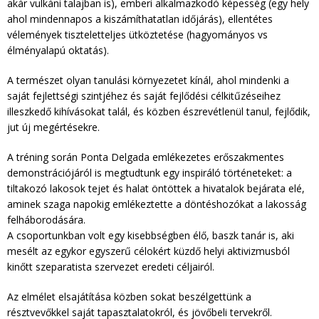
akár vulkáni talajban is), emberi alkalmazkodó képesség (egy hely
ahol mindennapos a kiszámíthatatlan időjárás), ellentétes
vélemények tiszteletteljes ütköztetése (hagyományos vs
élményalapú oktatás).
A természet olyan tanulási környezetet kínál, ahol mindenki a
saját fejlettségi szintjéhez és saját fejlődési célkitűzéseihez
illeszkedő kihívásokat talál, és közben észrevétlenül tanul, fejlődik,
jut új megértésekre.
A tréning során Ponta Delgada emlékezetes erőszakmentes
demonstrációjáról is megtudtunk egy inspiráló történeteket: a
tiltakozó lakosok tejet és halat öntöttek a hivatalok bejárata elé,
aminek szaga napokig emlékeztette a döntéshozókat a lakosság
felháborodására.
A csoportunkban volt egy kisebbségben élő, baszk tanár is, aki
mesélt az egykor egyszerű célokért küzdő helyi aktivizmusból
kinőtt szeparatista szervezet eredeti céljairól.
Az elmélet elsajátítása közben sokat beszélgettünk a
résztvevőkkel saját tapasztalatokról, és jövőbeli tervekről.