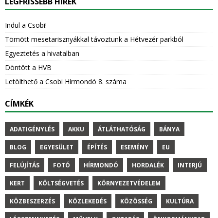
LEGFRISSEBB HÍREK
Indul a Csobi!
Tömött mesetarisznyákkal távoztunk a Hétvezér parkból
Egyeztetés a hivatalban
Döntött a HVB
Letölthető a Csobi Hírmondó 8. száma
CÍMKÉK
ADATIGÉNYLÉS
AKKU
ÁTLÁTHATÓSÁG
BÁNYA
BLOG
EGYESÜLET
ÉPÍTÉS
ESEMÉNY
EU
FELÚJÍTÁS
FOTÓ
HÍRMONDÓ
HORDALÉK
INTERJÚ
KERT
KÖLTSÉGVETÉS
KÖRNYEZETVÉDELEM
KÖZBESZERZÉS
KÖZLEKEDÉS
KÖZÖSSÉG
KULTÚRA