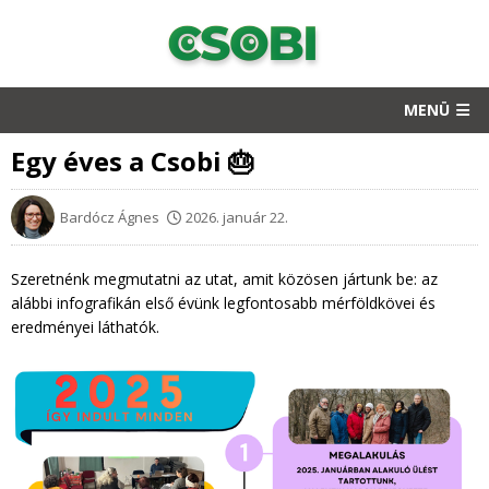
MENÜ
Egy éves a Csobi 🎂
Bardócz Ágnes
2026. január 22.
Szeretnénk megmutatni az utat, amit közösen jártunk be: az
alábbi infografikán első évünk legfontosabb mérföldkövei és
eredményei láthatók.