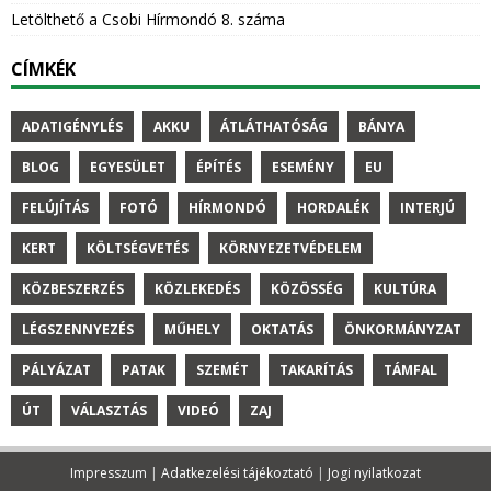
Letölthető a Csobi Hírmondó 8. száma
CÍMKÉK
ADATIGÉNYLÉS
AKKU
ÁTLÁTHATÓSÁG
BÁNYA
BLOG
EGYESÜLET
ÉPÍTÉS
ESEMÉNY
EU
FELÚJÍTÁS
FOTÓ
HÍRMONDÓ
HORDALÉK
INTERJÚ
KERT
KÖLTSÉGVETÉS
KÖRNYEZETVÉDELEM
KÖZBESZERZÉS
KÖZLEKEDÉS
KÖZÖSSÉG
KULTÚRA
LÉGSZENNYEZÉS
MŰHELY
OKTATÁS
ÖNKORMÁNYZAT
PÁLYÁZAT
PATAK
SZEMÉT
TAKARÍTÁS
TÁMFAL
ÚT
VÁLASZTÁS
VIDEÓ
ZAJ
Impresszum
|
Adatkezelési tájékoztató
|
Jogi nyilatkozat