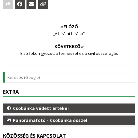
« ELŐZŐ
„A bírálat bírása”
KÖVETKEZŐ »
Első fokon győzött a természet és a civil összefogás
EXTRA
Csobánka védett értékei
Panorámafotó - Csobánka ősszel
KÖZÖSSÉG ÉS KAPCSOLAT