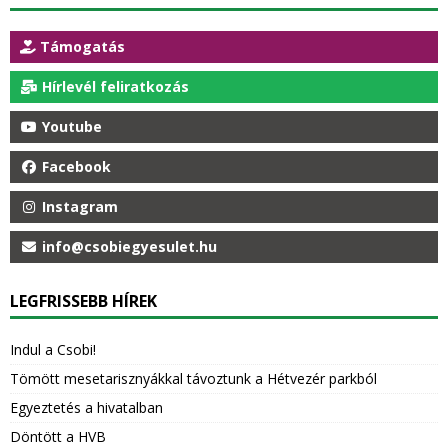
Támogatás
Hírlevél feliratkozás
Youtube
Facebook
Instagram
info@csobiegyesulet.hu
LEGFRISSEBB HÍREK
Indul a Csobi!
Tömött mesetarisznyákkal távoztunk a Hétvezér parkból
Egyeztetés a hivatalban
Döntött a HVB