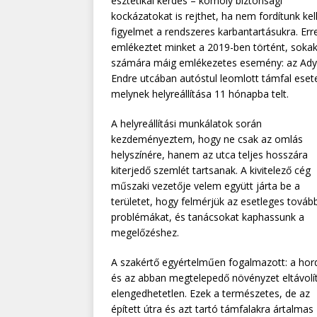
esztétikai kérdés – komoly biztonsági
kockázatokat is rejthet, ha nem fordítunk kel
figyelmet a rendszeres karbantartásukra. Err
emlékeztet minket a 2019-ben történt, soka
számára máig emlékezetes esemény: az Ady
Endre utcában autóstul leomlott támfal eset
melynek helyreállítása 11 hónapba telt.
A helyreállítási munkálatok során
kezdeményeztem, hogy ne csak az omlás
helyszínére, hanem az utca teljes hosszára
kiterjedő szemlét tartsanak. A kivitelező cég
műszaki vezetője velem együtt járta be a
területet, hogy felmérjük az esetleges tovább
problémákat, és tanácsokat kaphassunk a
megelőzéshez.
A szakértő egyértelműen fogalmazott: a hor
és az abban megtelepedő növényzet eltávolí
elengedhetetlen. Ezek a természetes, de az
épített útra és azt tartó támfalakra ártalmas