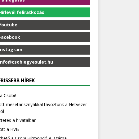
Hírlevél feliratkozás
Youtube
Facebook
Instagram
info@csobiegyesulet.hu
RISSEBB HÍREK
 a Csobi!
t mesetarisznyákkal távoztunk a Hétvezér
ól
tetés a hivatalban
ött a HVB
thető a Csobi Hírmondó 8. száma