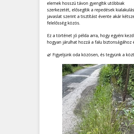
elemek hosszú távon gyengítik utóbbiak
szerkezetét, elősegítik a repedések kialakulá
javaslat szerint a tisztítást évente akár kéts
felelősség közös.
Ez a történet jó példa arra, hogy egyéni k
hogyan járulhat hozzá a falu biztonságához
🌿 Figyeljünk oda közösen, és tegyünk a közte