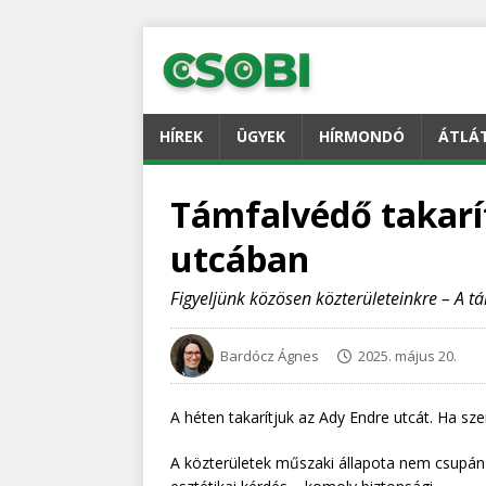
HÍREK
ÜGYEK
HÍRMONDÓ
ÁTLÁ
Támfalvédő takarí
utcában
Figyeljünk közösen közterületeinkre – A 
Bardócz Ágnes
2025. május 20.
A héten takarítjuk az Ady Endre utcát. Ha sze
A közterületek műszaki állapota nem csupán