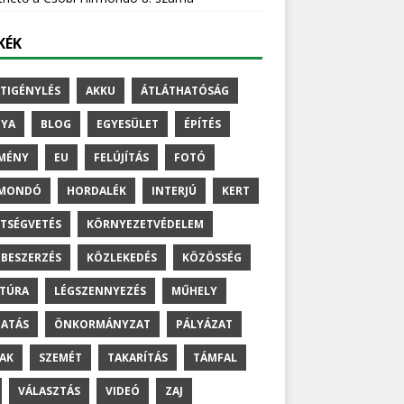
KÉK
TIGÉNYLÉS
AKKU
ÁTLÁTHATÓSÁG
NYA
BLOG
EGYESÜLET
ÉPÍTÉS
MÉNY
EU
FELÚJÍTÁS
FOTÓ
RMONDÓ
HORDALÉK
INTERJÚ
KERT
TSÉGVETÉS
KÖRNYEZETVÉDELEM
BESZERZÉS
KÖZLEKEDÉS
KÖZÖSSÉG
TÚRA
LÉGSZENNYEZÉS
MŰHELY
ATÁS
ÖNKORMÁNYZAT
PÁLYÁZAT
AK
SZEMÉT
TAKARÍTÁS
TÁMFAL
VÁLASZTÁS
VIDEÓ
ZAJ