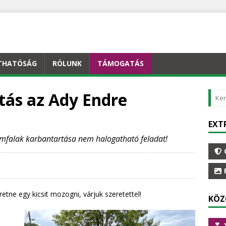
THATÓSÁG
RÓLUNK
TÁMOGATÁS
tás az Ady Endre
EXT
támfalak karbantartása nem halogatható feladat!
retne egy kicsit mozogni, várjuk szeretettel!
KÖZ