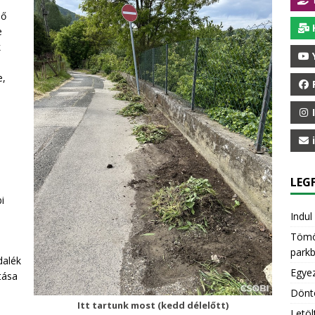
lő
e
k
e,
LEGF
i
Indul
Tömöt
parkb
dalék
Egyez
tása
Dönt
Itt tartunk most (kedd délelőtt)
Letöl