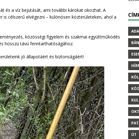
sát és a víz bejutását, ami további károkat okozhat. A
CÍM
zer is célszerű elvégezni – különösen közterületeken, ahol a
ADA
ezdeményezés, közösségi figyelem és szakmai együttműködés
BÁ
 és hosszú távú fenntarthatóságához.
ESE
rületeink jó állapotáért és biztonságáért!
HÍ
KÖL
KÖZ
KUL
OKT
PAT
ÚT