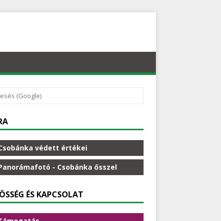
RA
Csobánka védett értékei
Panorámafotó - Csobánka ősszel
ÖSSÉG ÉS KAPCSOLAT
Támogatás