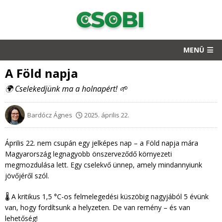
MENÜ
A Föld napja
🌍 Cselekedjünk ma a holnapért! 🌱
Bardócz Ágnes
2025. április 22.
Április 22. nem csupán egy jelképes nap – a Föld napja mára
Magyarország legnagyobb önszerveződő környezeti
megmozdulása lett. Egy cselekvő ünnep, amely mindannyiunk
jövőjéről szól.
🌡 A kritikus 1,5 °C-os felmelegedési küszöbig nagyjából 5 évünk
van, hogy fordítsunk a helyzeten. De van remény – és van
lehetőség!