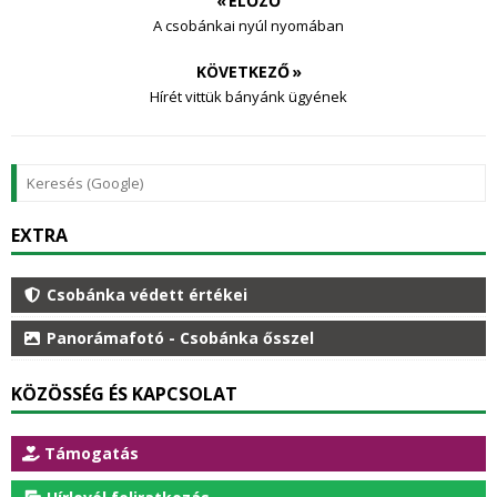
« ELŐZŐ
A csobánkai nyúl nyomában
KÖVETKEZŐ »
Hírét vittük bányánk ügyének
EXTRA
Csobánka védett értékei
Panorámafotó - Csobánka ősszel
KÖZÖSSÉG ÉS KAPCSOLAT
Támogatás