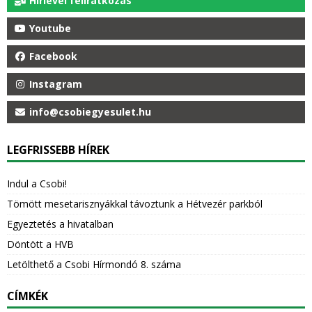
Hírlevél feliratkozás
Youtube
Facebook
Instagram
info@csobiegyesulet.hu
LEGFRISSEBB HÍREK
Indul a Csobi!
Tömött mesetarisznyákkal távoztunk a Hétvezér parkból
Egyeztetés a hivatalban
Döntött a HVB
Letölthető a Csobi Hírmondó 8. száma
CÍMKÉK