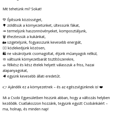
Mit tehetünk mi? Sokat!
💚 Építsünk közösséget,
🌳 zöldítsük a környezetünket, ültessünk fákat,
🥕 termeljünk haszonnövényeket, komposztáljunk,
🗑 éheztessük a kukánkat,
🏡 szigeteljünk, fogyasszunk kevesebb energiát,
🚶‍♀️ közlekedjünk közösen,
🛍 ne vásároljunk csomagoltat, éljünk műanyagok nélkül,
🧼 váltsunk környezetbarát tisztítószerekre,
🥗 félkész és kész ételek helyett válasszuk a friss, hazai
alapanyagokat,
🥩 együnk kevesebb állati eredetűt.
👉 Ajándék ez a környezetnek – és az egészségünknek is! ❤️
Mi a Csobi Egyesületben hiszünk abban, hogy a változás helyben
kezdődik. Csatlakozzon hozzánk, tegyünk együtt Csobánkáért –
ma, holnap, és minden nap!