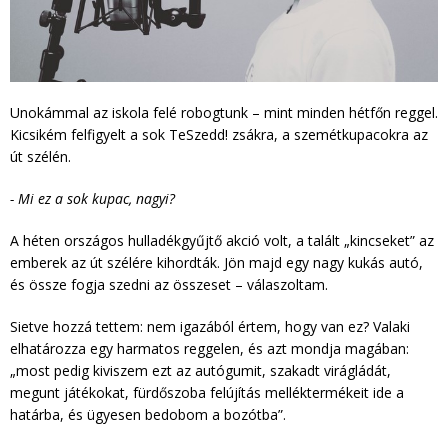
Unokámmal az iskola felé robogtunk – mint minden hétfőn reggel.
Kicsikém felfigyelt a sok TeSzedd! zsákra, a szemétkupacokra az
út szélén.
- Mi ez a sok kupac, nagyi?
A héten országos hulladékgyűjtő akció volt, a talált „kincseket” az
emberek az út szélére kihordták. Jön majd egy nagy kukás autó,
és össze fogja szedni az összeset – válaszoltam.
Sietve hozzá tettem: nem igazából értem, hogy van ez? Valaki
elhatározza egy harmatos reggelen, és azt mondja magában:
„most pedig kiviszem ezt az autógumit, szakadt virágládát,
megunt játékokat, fürdőszoba felújítás melléktermékeit ide a
határba, és ügyesen bedobom a bozótba”.