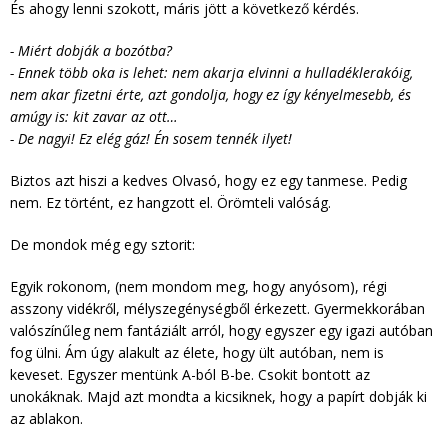
És ahogy lenni szokott, máris jött a következő kérdés.
- Miért dobják a bozótba?
- Ennek több oka is lehet: nem akarja elvinni a hulladéklerakóig,
nem akar fizetni érte, azt gondolja, hogy ez így kényelmesebb, és
amúgy is: kit zavar az ott…
- De nagyi! Ez elég gáz! Én sosem tennék ilyet!
Biztos azt hiszi a kedves Olvasó, hogy ez egy tanmese. Pedig
nem. Ez történt, ez hangzott el. Örömteli valóság.
De mondok még egy sztorit:
Egyik rokonom, (nem mondom meg, hogy anyósom), régi
asszony vidékről, mélyszegénységből érkezett. Gyermekkorában
valószínűleg nem fantáziált arról, hogy egyszer egy igazi autóban
fog ülni. Ám úgy alakult az élete, hogy ült autóban, nem is
keveset. Egyszer mentünk A-ból B-be. Csokit bontott az
unokáknak. Majd azt mondta a kicsiknek, hogy a papírt dobják ki
az ablakon.