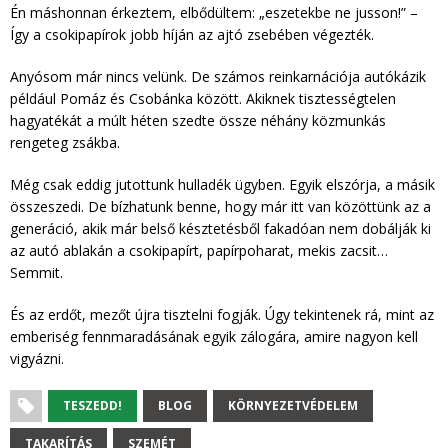
Én máshonnan érkeztem, elbődültem: „eszetekbe ne jusson!” –
Így a csokipapírok jobb híján az ajtó zsebében végezték.
Anyósom már nincs velünk. De számos reinkarnációja autókázik
például Pomáz és Csobánka között. Akiknek tisztességtelen
hagyatékát a múlt héten szedte össze néhány közmunkás
rengeteg zsákba.
Még csak eddig jutottunk hulladék ügyben. Egyik elszórja, a másik
összeszedi. De bízhatunk benne, hogy már itt van közöttünk az a
generáció, akik már belső késztetésből fakadóan nem dobálják ki
az autó ablakán a csokipapírt, papírpoharat, mekis zacsit…
Semmit.
És az erdőt, mezőt újra tisztelni fogják. Úgy tekintenek rá, mint az
emberiség fennmaradásának egyik zálogára, amire nagyon kell
vigyázni.
TESZEDD!
BLOG
KÖRNYEZETVÉDELEM
TAKARÍTÁS
SZEMÉT