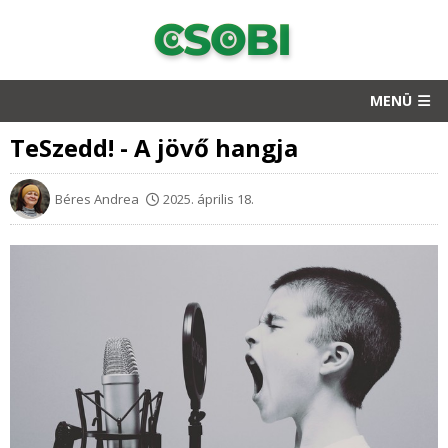
MENÜ
TeSzedd! - A jövő hangja
Béres Andrea
2025. április 18.