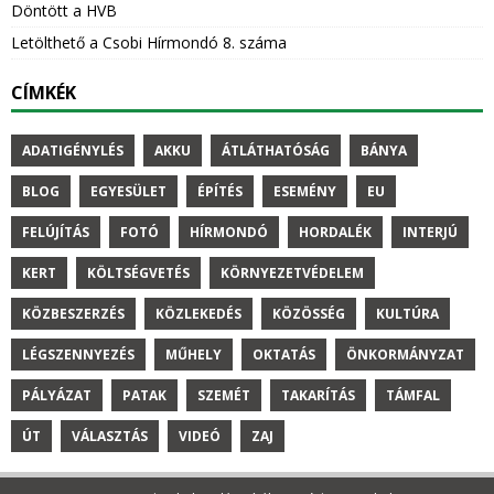
Döntött a HVB
Letölthető a Csobi Hírmondó 8. száma
CÍMKÉK
ADATIGÉNYLÉS
AKKU
ÁTLÁTHATÓSÁG
BÁNYA
BLOG
EGYESÜLET
ÉPÍTÉS
ESEMÉNY
EU
FELÚJÍTÁS
FOTÓ
HÍRMONDÓ
HORDALÉK
INTERJÚ
KERT
KÖLTSÉGVETÉS
KÖRNYEZETVÉDELEM
KÖZBESZERZÉS
KÖZLEKEDÉS
KÖZÖSSÉG
KULTÚRA
LÉGSZENNYEZÉS
MŰHELY
OKTATÁS
ÖNKORMÁNYZAT
PÁLYÁZAT
PATAK
SZEMÉT
TAKARÍTÁS
TÁMFAL
ÚT
VÁLASZTÁS
VIDEÓ
ZAJ