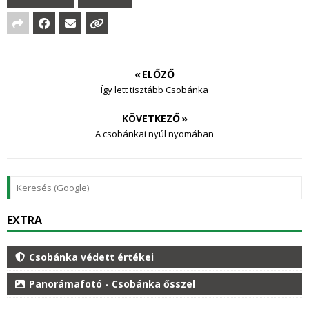
« ELŐZŐ
Így lett tisztább Csobánka
KÖVETKEZŐ »
A csobánkai nyúl nyomában
EXTRA
Csobánka védett értékei
Panorámafotó - Csobánka ősszel