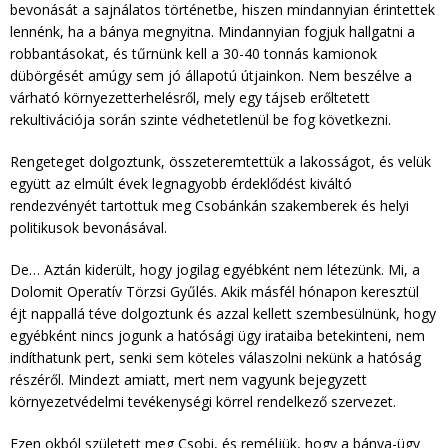
bevonását a sajnálatos történetbe, hiszen mindannyian érintettek
lennénk, ha a bánya megnyitna. Mindannyian fogjuk hallgatni a
robbantásokat, és tűrnünk kell a 30-40 tonnás kamionok
dübörgését amúgy sem jó állapotú útjainkon. Nem beszélve a
várható környezetterhelésről, mely egy tájseb erőltetett
rekultivációja során szinte védhetetlenül be fog következni.
Rengeteget dolgoztunk, összeteremtettük a lakosságot, és velük
együtt az elmúlt évek legnagyobb érdeklődést kiváltó
rendezvényét tartottuk meg Csobánkán szakemberek és helyi
politikusok bevonásával.
De… Aztán kiderült, hogy jogilag egyébként nem létezünk. Mi, a
Dolomit Operatív Törzsi Gyűlés. Akik másfél hónapon keresztül
éjt nappallá téve dolgoztunk és azzal kellett szembesülnünk, hogy
egyébként nincs jogunk a hatósági ügy irataiba betekinteni, nem
indíthatunk pert, senki sem köteles válaszolni nekünk a hatóság
részéről. Mindezt amiatt, mert nem vagyunk bejegyzett
környezetvédelmi tevékenységi körrel rendelkező szervezet.
Ezen okból született meg Csobi, és reméljük, hogy a bánya-ügy