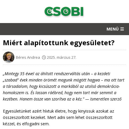
MENÜ
Miért alapítottunk egyesületet?
Béres Andrea
2025. március 27.
„Mintegy 35 évvel az áhított rendszerváltás után – a kezdeti
„szabad” évek minden örömét magunk mögött hagyva – ma ott tart
a társadalom, hogy kicsúszott a markából az utolsó demokrácia-
homokszem is. És lassan ráébred, hogy nem tart már semmit a
kezében. Hanem össze van szorítva az a kéz.” — Ismeretlen szerző
Egyesületünket azért hívtuk életre, hogy kinyissuk azokat az
összeszorított kezeket. Mert adni sem lehet összeszorított
kézzel, és elfogadni sem.