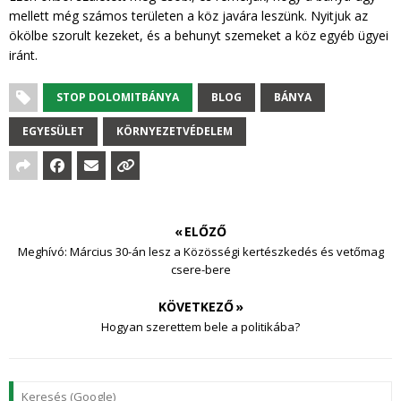
mellett még számos területen a köz javára leszünk. Nyitjuk az
ökölbe szorult kezeket, és a behunyt szemeket a köz egyéb ügyei
iránt.
STOP DOLOMITBÁNYA
BLOG
BÁNYA
EGYESÜLET
KÖRNYEZETVÉDELEM
« ELŐZŐ
Meghívó: Március 30-án lesz a Közösségi kertészkedés és vetőmag
csere-bere
KÖVETKEZŐ »
Hogyan szerettem bele a politikába?