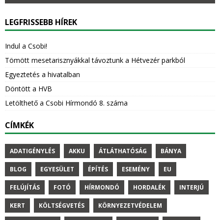
LEGFRISSEBB HÍREK
Indul a Csobi!
Tömött mesetarisznyákkal távoztunk a Hétvezér parkból
Egyeztetés a hivatalban
Döntött a HVB
Letölthető a Csobi Hírmondó 8. száma
CÍMKÉK
ADATIGÉNYLÉS
AKKU
ÁTLÁTHATÓSÁG
BÁNYA
BLOG
EGYESÜLET
ÉPÍTÉS
ESEMÉNY
EU
FELÚJÍTÁS
FOTÓ
HÍRMONDÓ
HORDALÉK
INTERJÚ
KERT
KÖLTSÉGVETÉS
KÖRNYEZETVÉDELEM