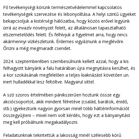
Fő tevékenységi körünk természetvédelemmel kapcsolatos
tevékenységek szervezése és lebonyolítása. A helyi szintű ügyeket
bekapcsoljuk a kistérségi hálózatba, hogy közös erővel legyünk
úrrá az invazív növényzet felett, az általánosan tapasztalható
elszemetelődés felett. És felhívjuk a figyelmet arra, hogy nincs
akármennyi vízkészletünk. Érdemes vigyáznunk a meglévőre.
Őrizni a még megmaradt csendet.
2024. szeptemberében szembesülnünk kellett azzal, hogy a kis
felhagyott bányánk a falu határában újra megnyitásra kerülhet, és
a kor szokásának megfelelően a teljes kiaknázást követően un.
inert hulladékkal lesz feltöltve. Magyarul sittel.
A szó szoros értelmében pánikszerűen hoztunk össze egy
akciócsoportot, akik mindent félretéve (család, barátok, énidő,
stb.) igyekeztünk nagyon gyorsan minél több háttérinformációt
összegyűjteni – mivel nem volt kérdés, hogy ezt a bányanyitást
meg kell próbálnunk megakadályozni.
Feladatunknak tekintettük a lakosság minél szélesebb körű